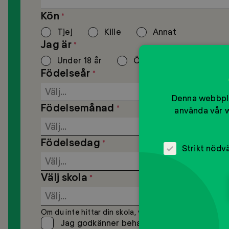
Kön
*
Tjej
Kille
Annat
Jag är
*
Under 18 år
Över 18 år
Födelseår
*
Denna webbpla
Födelsemånad
*
använda vår w
Födelsedag
*
Strikt nödv
Välj skola
*
Om du inte hittar din skola, välj "Annan skola" i list
Jag godkänner behandlingen av mina pers