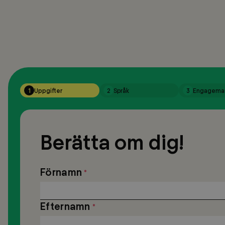
1
Uppgifter
2
Språk
3
Engagema
Berätta om dig!
Uppgifter
Förnamn
*
Efternamn
*