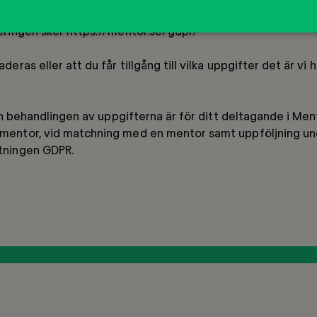
eringen sker https://mentor.se/gdpr/

eras eller att du får tillgång till vilka uppgifter det är vi
 och behandlingen av uppgifterna är för ditt deltagande i M
 mentor, vid matchning med en mentor samt uppföljning un
ftningen GDPR.