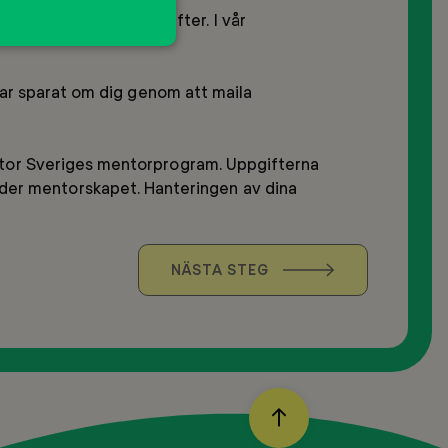
Jag har tagit del av Mentors information om personuppgiftsbehandling och samtycker till att Mentor behandlar mina personuppgifter. I vår 
 har sparat om dig genom att maila 
entor Sveriges mentorprogram. Uppgifterna 
der mentorskapet. Hanteringen av dina 
NÄSTA STEG
BACK
TO