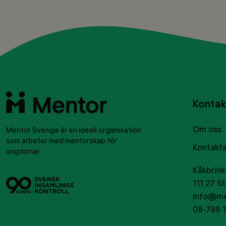
Till
Kontak
startsidan
Om oss
Mentor Sverige är en ideell organisation
som arbetar med mentorskap för
Kontakta
ungdomar.
Kåkbrink
Svensk
Tryggt
111 27 S
insamlingskontroll
givance
info@me
08-789 1