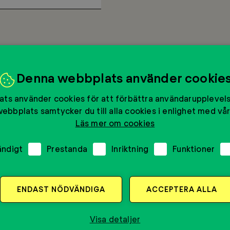
Denna webbplats använder cookie
ts använder cookies för att förbättra användarupplevel
ebbplats samtycker du till alla cookies i enlighet med vår
Läs mer om cookies
ändigt
Prestanda
Inriktning
Funktioner
ENDAST NÖDVÄNDIGA
ACCEPTERA ALLA
an. Därefter kan du ange namnet på skolan i fältet nedan
Visa detaljer
onuppgifter
*