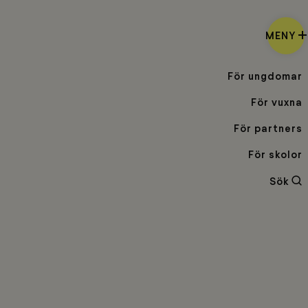
MENY
För ungdomar
För vuxna
För partners
För skolor
Sö
Sök