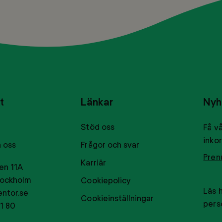
t
Länkar
Nyh
Stöd oss
Få vå
inkor
 oss
Frågor och svar
Pren
Karriär
en 11A
tockholm
Cookiepolicy
Läs 
ntor.se
Cookieinställningar
pers
1 80