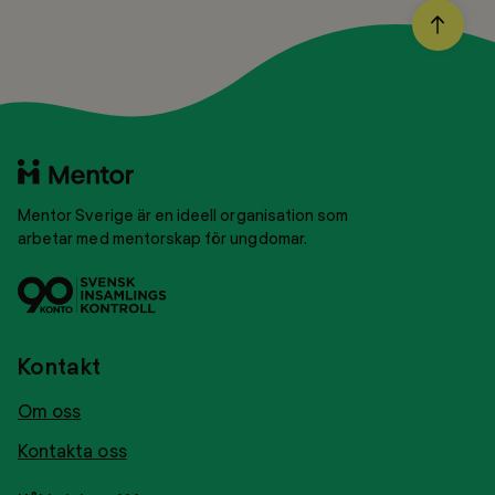
BACK
TO
TOP
Till
startsidan
Mentor Sverige är en ideell organisation som
arbetar med mentorskap för ungdomar.
Svensk
Tryggt
insamlingskontroll
givance
Kontakt
Om oss
Kontakta oss