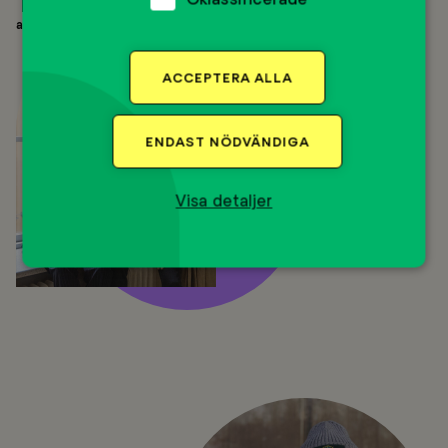
100 %
av ungdomarna är nöjda med Mentorprogrammet.
ACCEPTERA ALLA
ENDAST NÖDVÄNDIGA
Visa detaljer