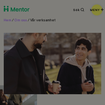
Sök
Sök
MENY
Hem
/
Om oss
/
Vår verksamhet