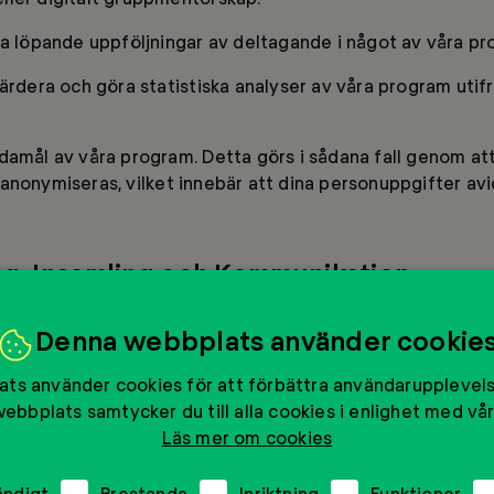
ra löpande uppföljningar av deltagande i något av våra pr
ärdera och göra statistiska analyser av våra program utif
damål av våra program. Detta görs i sådana fall genom att
anonymiseras, vilket innebär att dina personuppgifter avi
.
g, Insamling och Kommunikation
r, anmälningar till program, beställning av tjänster, visat
Denna webbplats använder cookie
gras och analyseras samt ligger till grund för våra erbju
 sig och visa sitt stöd, och marknadsföring av både gener
ts använder cookies för att förbättra användarupplevel
ebbplats samtycker du till alla cookies i enlighet med vår
Läs mer om cookies
ministrera givar-, volontär- och ungdomsprofiler, genomfö
kningar.
ändigt
Prestanda
Inriktning
Funktioner