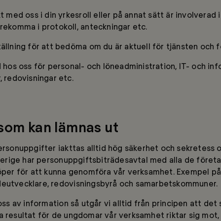
t med oss i din yrkesroll eller på annat sätt är involverad 
örekomma i protokoll, anteckningar etc.
ällning för att bedöma om du är aktuell för tjänsten och f
d hos oss för personal- och löneadministration, IT- och in
, redovisningar etc.
 som kan lämnas ut
ersonuppgifter iakttas alltid hög säkerhet och sekretess oc
rige har personuppgiftsbiträdesavtal med alla de föret
köper för att kunna genomföra vår verksamhet. Exempel på
deutvecklare, redovisningsbyrå och samarbetskommuner.
oss av information så utgår vi alltid från principen att det sk
a resultat för de ungdomar vår verksamhet riktar sig mot