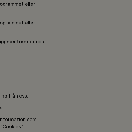
rogrammet eller
rogrammet eller
gruppmentorskap och
ing från oss.
.
 information som
 ”Cookies”.