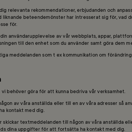
 dig relevanta rekommendationer, erbjudanden och anpass
liknande beteendemönster har intresserat sig för, vad du v
sse för.
a din användarupplevelse av vår webbplats, appar, plattfo
sningen till den enhet som du använder samt göra dem m
iktiga meddelanden som t ex kommunikation om förändringar
n
 vi behöver göra för att kunna bedriva vår verksamhet.
ågon av våra anställda eller till en av våra adresser så a
 ha kontakt med dig.
er skickar textmeddelanden till någon av våra anställda ell
s dina uppgifter för att fortsätta ha kontakt med dig.