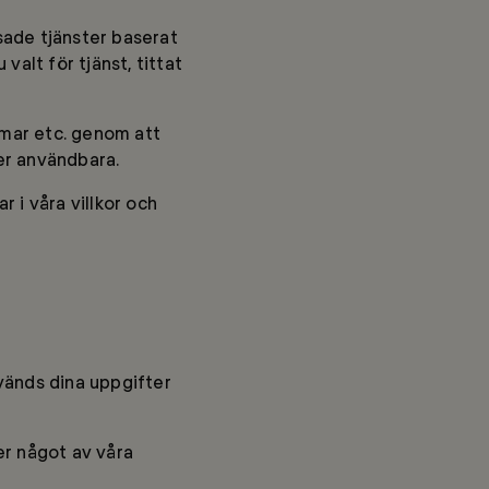
ade tjänster baserat
alt för tjänst, tittat
rmar etc. genom att
er användbara.
 i våra villkor och
nvänds dina uppgifter
er något av våra