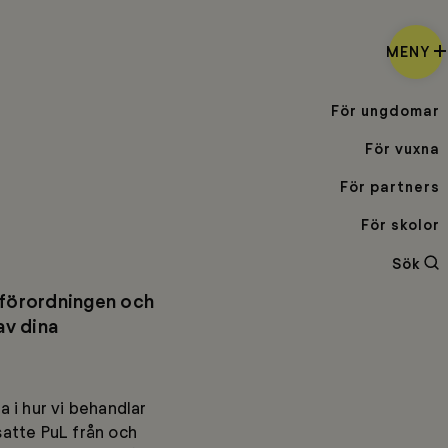
MENY
För ungdomar
För vuxna
För partners
För skolor
Sö
Sök
sförordningen och
av dina
a i hur vi behandlar
satte PuL från och