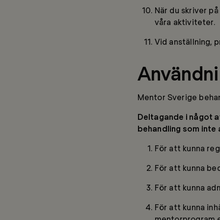
När du skriver på
våra aktiviteter.
Vid anställning, 
Användni
Mentor Sverige behand
Del
tagande i något 
behandl
i
ng som
inte
För att kunna re
För att kunna be
För att kunna adm
För att kunna in
mentorprogram el