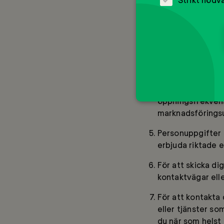
För systemadmini
och mönster på en
För att genom ana
appar, utveckla, 
och vägar du erb
vad vi åstadkomm
tillhörande spårn
öppningsfrekvens 
marknadsföringsu
Personuppgifter 
erbjuda riktade 
För att skicka di
kontaktvägar eller
För att kontakta 
eller tjänster so
du när som helst 