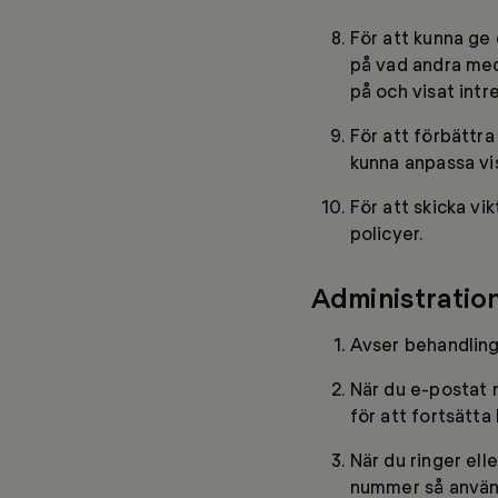
För att kunna ge
på vad andra med 
på och visat intre
För att förbättr
kunna anpassa vi
För att skicka v
policyer.
Administratio
Avser behandling
När du e-postat n
för att fortsätta
När du ringer ell
nummer så använd