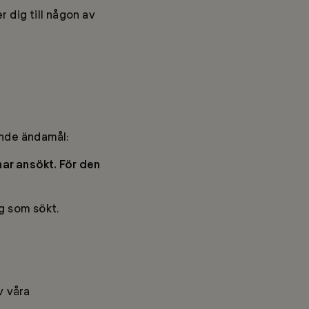
r dig till någon av
ande ändamål:
har ansökt
. För den
g som sökt.
v våra