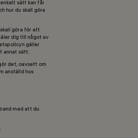
enkelt sätt kan får
och hur du skall göra
 skall göra för att
ler dig till något av
etspolicyn gäller
t annat sätt.
 gör det, oavsett om
om anställd hos
amband med att du
: