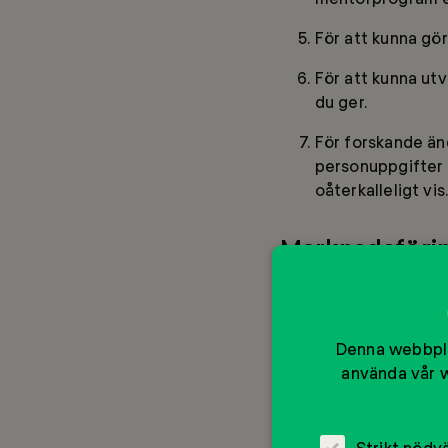
För att kunna gö
För att kunna utv
du ger.
För forskande än
personuppgifter 
oåterkalleligt vis
Marknadsförin
Uppgifter om gåvo
verksamhet mm la
sätt att engagera
Denna webbpla
karaktär.
använda vår w
För att kunna ad
marknadsundersö
Strikt nödv