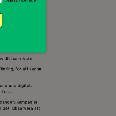
 användares beteende
ar dig som person.
ra kanaler inklusive
 säga de olika sätt
 av information om
vänder vi även
icken och mäta t.ex.
v ditt samtycke.
lering, för att kunna
er andra digitala
ll oss.
judanden, kampanjer
ll det. Observera att