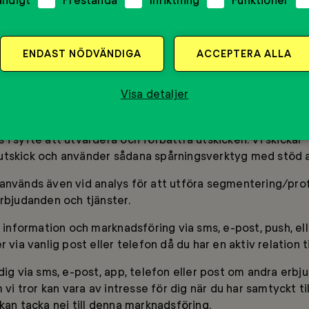
stration och för att ta fram statistisk och data om våra
 aggregerad nivå, det vill säga utan att detta identifier
ENDAST NÖDVÄNDIGA
ACCEPTERA ALLA
lys av ditt beteende på vår webbplats, i sociala och i and
leverera och förbättra våra produkter och tjänster, det vill
juds att engagera dig i/stödja vår verksamhet och få del
Visa detaljer
er. I samband med marknadsföringsutskick via e-post an
ingsverktyg för att kunna samla in statistik avseende utsk
i syfte att utvärdera och förbättra utskicken. Vi skickar
tskick och använder sådana spårningsverktyg med stöd a
används även vid analys för att utföra segmentering/profi
erbjudanden och tjänster.
g information och marknadsföring via sms, e-post, push, ell
 via vanlig post eller telefon då du har en aktiv relation ti
dig via sms, e-post, app, telefon eller post om andra erb
m vi tror kan vara av intresse för dig när du har samtyckt ti
kan tacka nej till denna marknadsföring.