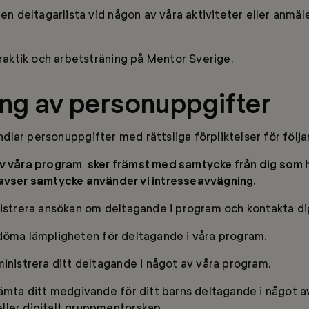
 en deltagarlista vid någon av våra aktiviteter eller anmäle
praktik och arbetsträning på Mentor Sverige.
ng av personuppgifter
lar personuppgifter med rättsliga förpliktelser för följ
av våra program
sker
främst
med samtycke
från dig som 
 avser samtycke använder vi intresse
a
vvägning.
gistrera ansökan om deltagande i program och kontakta di
döma lämpligheten för deltagande i våra program.
inistrera ditt deltagande i något av våra program.
hämta ditt medgivande för ditt barns deltagande i något a
ler digitalt gruppmentorskap.