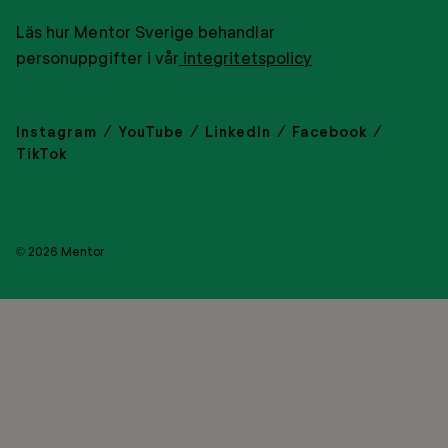
Läs hur Mentor Sverige behandlar
personuppgifter i vår
integritetspolicy
Instagram
YouTube
LinkedIn
Facebook
TikTok
© 2026 Mentor