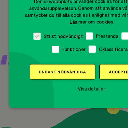
framtidstänk.
Denna webbplats använder cookies för att
användarupplevelsen. Genom att använda vå
samtycker du till alla cookies i enlighet med vå
Skolpersonal om fördelarna med Mentor Boost
Läs mer om cookies
Strikt nödvändigt
Prestanda
Funktioner
Oklassificer
Att ha någon som lyssnar och som
kan hjälpa dig med din framtid.
ENDAST NÖDVÄNDIGA
ACCEPTE
Visa detaljer
Ungdom om vad som var bäst med Mentor Boost
BACK
TO
TOP