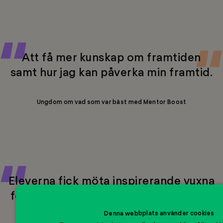
Att få mer kunskap om framtiden
samt hur jag kan påverka min framtid.
Ungdom om vad som var bäst med Mentor Boost
Eleverna fick möta inspirerande vuxna
förebilder direkt i klassrummet, vilket
bidrog till att stärka deras
Denna webbplats använder cookies