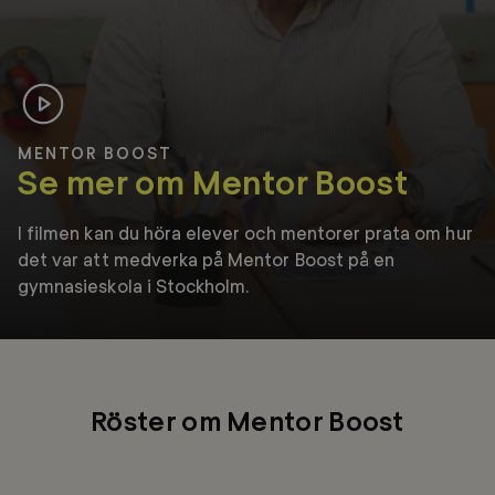
Spela
MENTOR BOOST
hela
Se mer om Mentor Boost
videon
I filmen kan du höra elever och mentorer prata om hur
det var att medverka på Mentor Boost på en
gymnasieskola i Stockholm.
Röster om Mentor Boost