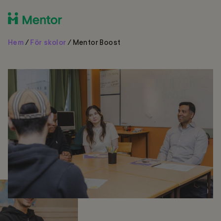
Hem
/
För skolor
/
Mentor Boost