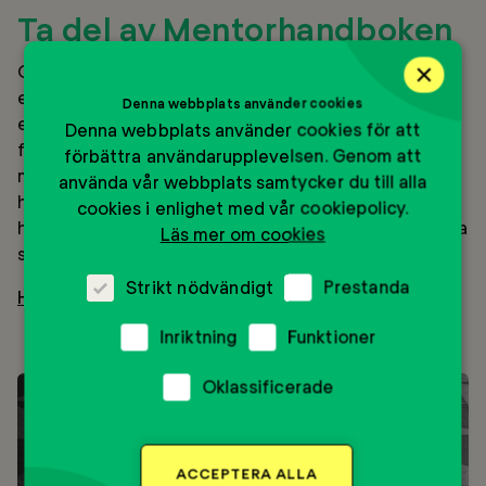
Ta del av Mentorhandboken
×
Oavsett om du är ny som mentor eller har lång
erfarenhet och vill lära dig mer, är den här handboken
Denna webbplats använder cookies
ett stöd i ditt mentorskap. Den förenar värdegrund,
Denna webbplats använder cookies för att
forskning och syn på mentorskap med praktiska
förbättra användarupplevelsen. Genom att
metoder, övningar och konkreta samtalstips. Med
använda vår webbplats samtycker du till alla
handboken som stöd kan du stärka ungas självkänsla,
cookies i enlighet med vår cookiepolicy.
hjälpa dem att sätta ord på sina drömmar och ta nästa
Läs mer om cookies
steg tillsammans!
Strikt nödvändigt
Prestanda
Här kan du läsa och ladda ner Mentorhandboken
Inriktning
Funktioner
Aktiviteter
Oklassificerade
Stockholm
ACCEPTERA ALLA