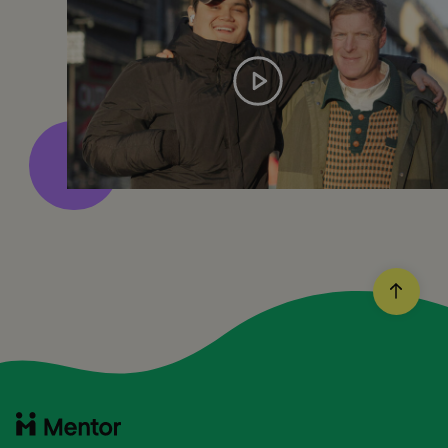
Spela
hela
videon
BACK
TO
TOP
Till
startsidan