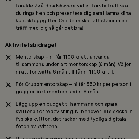
förälder/vårdnadshavare vid er första träff ska
du ringa hen och presentera dig samt lämna dina
kontaktuppgifter. Om de önskar att stämma en
träff med dig så går det bra!
Aktivitetsbidraget
Mentorskap – ni får 1100 kr att använda
tillsammans under ert mentorskap (6 mån). Väljer
ni att fortsätta 6 mån till får ni 1100 kr till.
För Gruppmentorskap – ni får 550 kr per person i
gruppen inkl. mentorn under 6 mån.
Lägg upp en budget tillsammans och spara
kvittona för redovisning. Ni behöver inte skicka in
fysiska kvitton, det räcker med tydliga digitala
foton av kvittona.
Utläggsredovisning lämnas in max en gång per