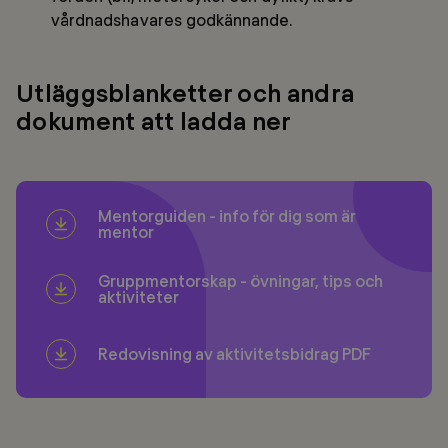
vårdnadshavares godkännande.
Utläggsblanketter och andra
dokument att ladda ner
Mentorguiden - info för dig som är
mentor
Gruppmentorskap - övningar, tips och
aktiviteter
Redovisning av aktivitetsbidrag PDF