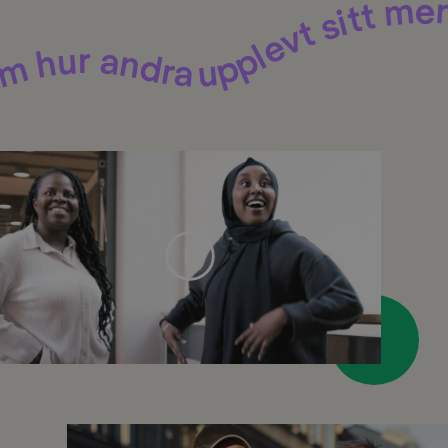
Filmer om hur andra upplevt sitt mentorskap
Spela
hela
videon