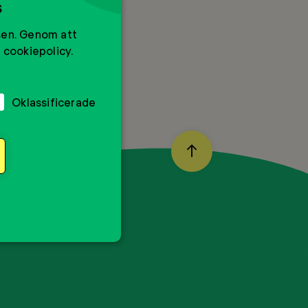
s
sen. Genom att
 cookiepolicy.
Oklassificerade
BACK
TO
TOP