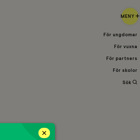
MENY
För ungdomar
För vuxna
För partners
För skolor
Sö
Sök
×