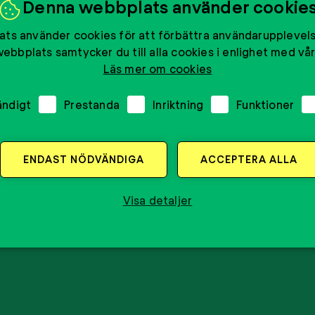
Denna webbplats använder cookie
ts använder cookies för att förbättra användarupplevel
ebbplats samtycker du till alla cookies i enlighet med vår
Läs mer om cookies
ändigt
Prestanda
Inriktning
Funktioner
ENDAST NÖDVÄNDIGA
ACCEPTERA ALLA
Visa detaljer