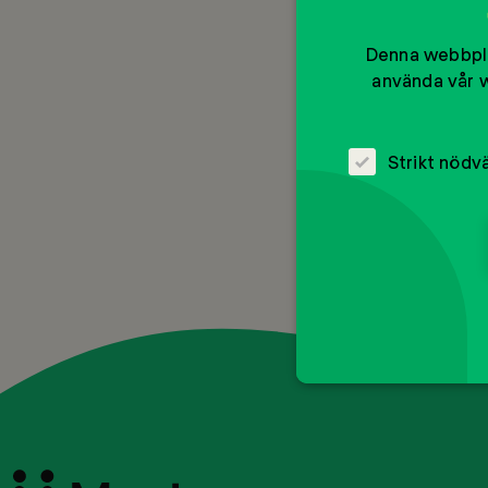
Denna webbpla
använda vår w
Strikt nödv
Till