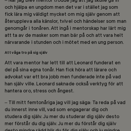
och hjälpa en ungdom men det var i stället jag som
fick lära mig väldigt mycket om mig själv genom att
återuppleva alla känslor, tvivel och händelser som man
genomgår i tonåren. Att ingå i mentorskap har lärt mig
att ta av de masker som man bär på och att vara helt
närvarande i stunden och i mötet med en ung person.
Att våga tro på sig själv
Att vara mentor har lett till att Leonard funderat en
del på sina egna tonår. Han fick höra att lärare och
advokat var ett bra jobb men funderade inte på vad
han själv ville. Leonard saknade också verktyg för att
hantera oro, stress och ångest.
– Till mitt femtonåriga jag vill jag säga: Ta reda på vad
du innerst inne vill, vad som engagerar dig och
studera dig själv. Ju mer du studerar dig själv desto
mer förstår du dig själv. Ju mer du förstår dig själv
desto mindre rädd blir du för dig själv och ju mindre