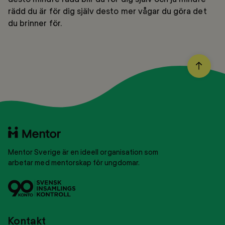
rädd du är för dig själv desto mer vågar du göra det
du brinner för.
BACK
TO
TOP
Till
startsidan
Mentor Sverige är en ideell organisation som
arbetar med mentorskap för ungdomar.
Svensk
Tryggt
insamlingskontroll
givance
Kontakt