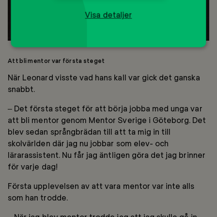
Visa detaljer
Att bli mentor var första steget
När Leonard visste vad hans kall var gick det ganska
snabbt.
– Det första steget för att börja jobba med unga var
att bli mentor genom Mentor Sverige i Göteborg. Det
blev sedan språngbrädan till att ta mig in till
skolvärlden där jag nu jobbar som elev- och
lärarassistent. Nu får jag äntligen göra det jag brinner
för varje dag!
Första upplevelsen av att vara mentor var inte alls
som han trodde.
– När jag blev mentor trodde jag att jag skulle gå in