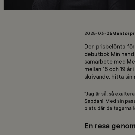
2025-03-05
Mentorp
Den prisbelönta för
debutbok
Min hand 
samarbete med Ment
mellan 15 och 19 år 
skrivande, hitta sin
”Jag är så, så exalter
Sebdani
. Med sin pas
plats där deltagarna k
En resa genom 