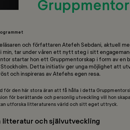
Gruppmentor
rogrammet
eläsaren och författaren Atefeh Sebdani, aktuell me
i min
, tar under våren ett nytt steg i sitt engagemang
or startar hon ett Gruppmentorskap i form av en bo
i Stockholm. Detta initiativ ger unga möjlighet att ut
 röst och inspireras av Atefehs egen resa.
ad för den här stora äran att få hålla i detta Gruppmentor
sion för berättande och personlig utveckling vill hon skap
an utforska litteraturens värld och sitt eget uttryck.
litteratur och självutveckling