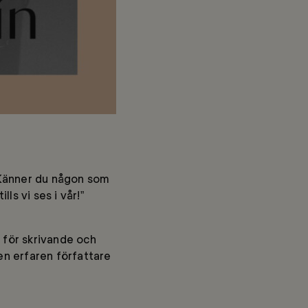
 ”Känner du någon som
ls vi ses i vår!”
r för skrivande och
en erfaren författare