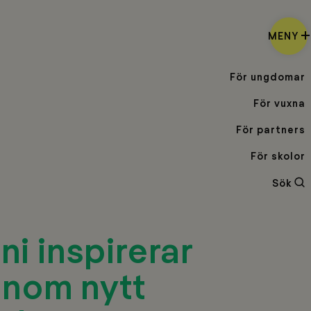
MENY
För ungdomar
För vuxna
För partners
För skolor
Sö
Sök
i inspirerar
enom nytt