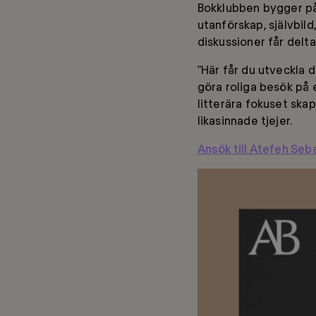
Bokklubben bygger p
utanförskap, självbil
diskussioner får delta
”Här får du utveckla d
göra roliga besök på 
litterära fokuset sk
likasinnade tjejer.
Ansök till Atefeh Se