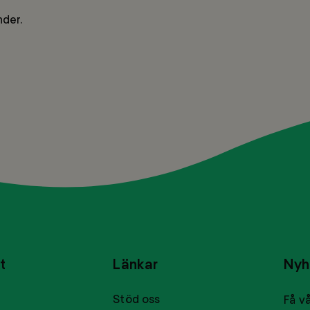
nder.
t
Länkar
Nyh
Stöd oss
Få vå