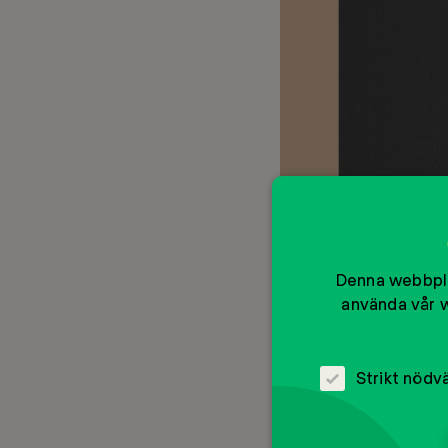
Denna webbpla
använda vår w
Strikt nödv