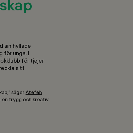
skap
d sin hyllade
 för unga. I
kklubb för tjejer
veckla sitt
skap,” säger
Atefeh
a en trygg och kreativ