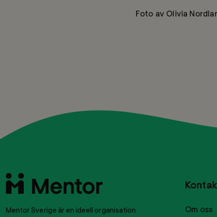
Foto av Olivia Nordla
Till
Kontak
startsidan
Om oss
Mentor Sverige är en ideell organisation