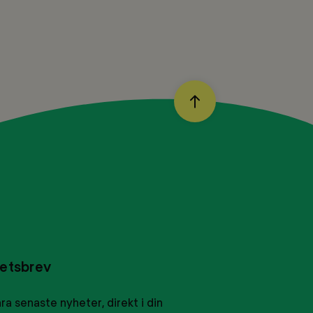
BACK
TO
TOP
etsbrev
ra senaste nyheter, direkt i din