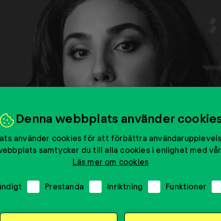
Denna webbplats använder cookie
ts använder cookies för att förbättra användarupplevel
ebbplats samtycker du till alla cookies i enlighet med vår
Läs mer om cookies
ändigt
Prestanda
Inriktning
Funktioner