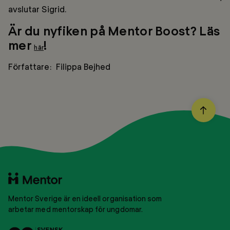
avslutar Sigrid.
Är du nyfiken på Mentor Boost? Läs
mer
!
här
Författare: Filippa Bejhed
BACK
TO
TOP
Till
startsidan
Mentor Sverige är en ideell organisation som
arbetar med mentorskap för ungdomar.