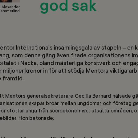
god sak
ch Alexander
 Hemmerlind
ntor Internationals insamlingsgala av stapeln – en kv
ng, som denna gång även firade organisationens i
pitalet i Nacka, bland mästerliga konstverk och enga
miljoner kronor in för att stödja Mentors viktiga ar
 framtid.
tt Mentors generalsekreterare Cecilia Bernard hälsade g
anisationen skapar broar mellan ungdomar och företag 
r stöttar unga från socioekonomiskt utsatta områden, och
ebilder. Hon betonade: