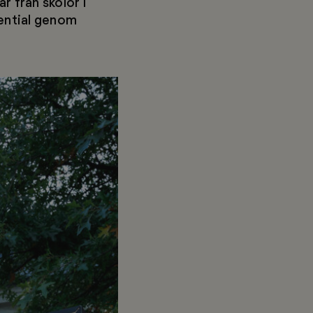
 från skolor i
ential genom