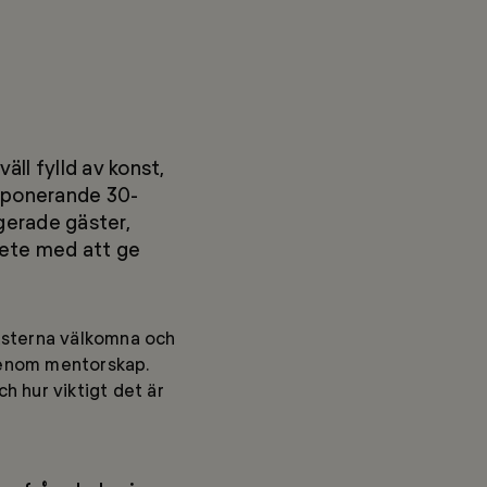
äll fylld av konst,
mponerande 30-
gerade gäster,
bete med att ge
ästerna välkomna och
genom mentorskap.
 hur viktigt det är