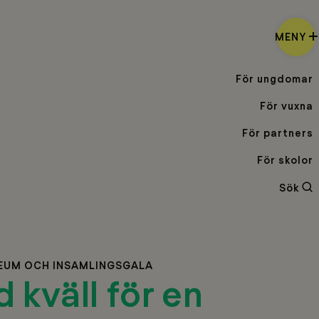
MENY
För ungdomar
För vuxna
För partners
För skolor
Sö
Sök
LEUM OCH INSAMLINGSGALA
 kväll för en