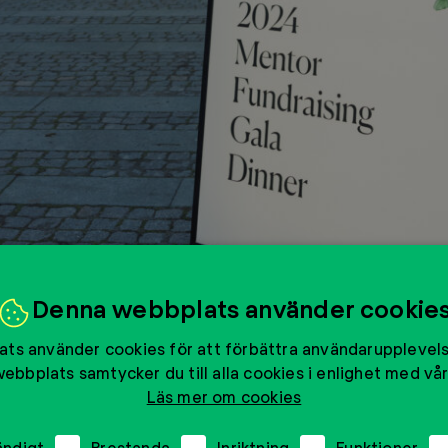
Denna webbplats använder cookie
ts använder cookies för att förbättra användarupplevel
ebbplats samtycker du till alla cookies i enlighet med vår
Läs mer om cookies
F
ändigt
Prestanda
Inriktning
Funktioner