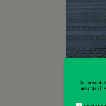
Denna webbpla
använda vår w
Strikt nödv