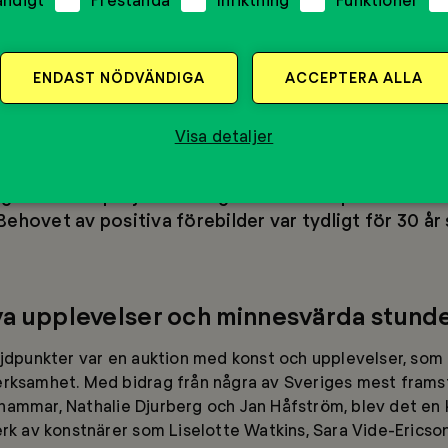
var Mentors grundare och hedersordförande, H.M. Drottnin
ktioner om organisationens resa och framtid. Drottningen
ar påverkat miljontals ungdomar världen över, och hur b
ENDAST NÖDVÄNDIGA
ACCEPTERA ALLA
skap aldrig varit större:
Visa detaljer
 International cirka 100 000 ungdomar runt om i vä
 genomfört projekt i många länder och påverkat mer
ehovet av positiva förebilder var tydligt för 30 år
iva upplevelser och minnesvärda stund
öjdpunkter var en auktion med konst och upplevelser, som
erksamhet. Med bidrag från några av Sveriges mest frams
hammar, Nathalie Djurberg och Jan Håfström, blev det en
erk av konstnärer som Liselotte Watkins, Sara Vide-Erics