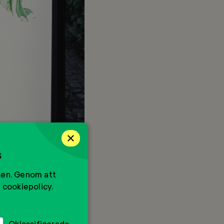
×
s
sen. Genom att
 cookiepolicy.
otograf: Henric Hemmerlind
Oklassificerade