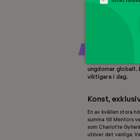
Kvällens hedersgäst 
med sig av sina refle
annat om hur Mentor h
förebilder och mentor
Varje år når Mentor
starten har Mentor
ungdomar globalt. B
viktigare i dag.
Konst, exklus
En av kvällen stora h
summa till Mentors v
som Charlotte Gyllen
utöver det vanliga. V