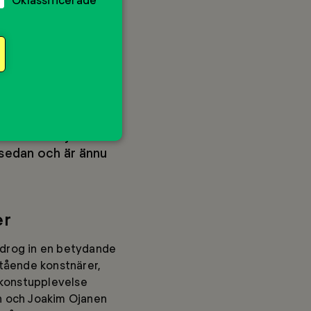
g Silvia, som delade
 berättade bland
ehovet av positiva
rlden. Sedan
 än tre miljoner
 sedan och är ännu
er
 drog in en betydande
tående konstnärer,
 konstupplevelse
on och Joakim Ojanen