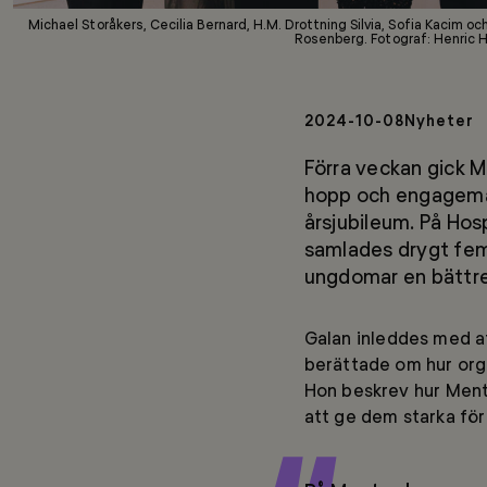
Michael Storåkers, Cecilia Bernard, H.M. Drottning Silvia, Sofia Kacim o
Rosenberg. Fotograf: Henric
2024-10-08
Nyheter
Förra veckan gick Me
hopp och engagema
årsjubileum. På Hos
samlades drygt fem 
ungdomar en bättre
Galan inleddes med a
berättade om hur org
Hon beskrev hur Mento
att ge dem starka för