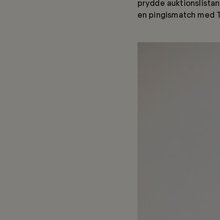
prydde auktionslista
en pingismatch med T