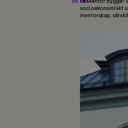
På Mentor bygger v
socioekonomiskt ut
mentorskap, särski