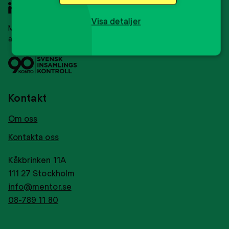
Till
startsidan
Visa detaljer
Mentor Sverige är en ideell organisation som
arbetar med mentorskap för ungdomar.
Svensk
Tryggt
insamlingskontroll
givance
Kontakt
Om oss
Kontakta oss
Kåkbrinken 11A
111 27 Stockholm
info@mentor.se
08-789 11 80