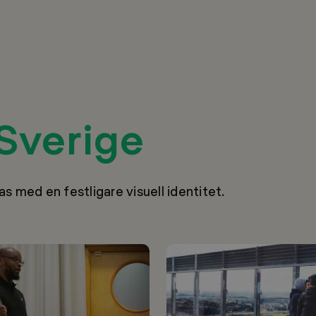
Sverige
ras med en festligare visuell identitet.
JM:
”Byggbranschen
är
inte
bara
för