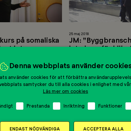
killar”
25 maj 2018
kurs på somaliska
JM: ”Byggbransch
tort intresse
inte bara för killar
ige anordnar tillsammans
Byggbranschen är väl bara f
Denna webbplats använder cookie
ntföreningen Stockholm
Absolut inte – vi måste ök
ts använder cookies för att förbättra användarupplevel
ldraskap på somaliska. På
för att överleva, menar Me
ebbplats samtycker du till alla cookies i enlighet med vår
0 februari håller
partnerföretag JM....
Läs mer om cookies
bdi...
Läs mer
ändigt
Prestanda
Inriktning
Funktioner
ENDAST NÖDVÄNDIGA
ACCEPTERA ALLA