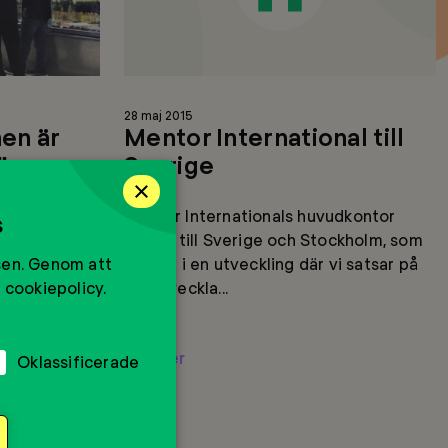
28 maj 2015
en är
Mentor International till
”
Sverige
×
ör killar?
Mentor Internationals huvudkontor
s
a mångfalden
flyttar till Sverige och Stockholm, som
sen. Genom att
ntors
ett led i en utveckling där vi satsar på
 cookiepolicy.
att utveckla...
Läs mer
Oklassificerade