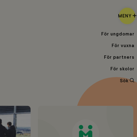
MENY
För ungdomar
För vuxna
För partners
För skolor
Sö
Sök
Mentor
International
till
Sverige