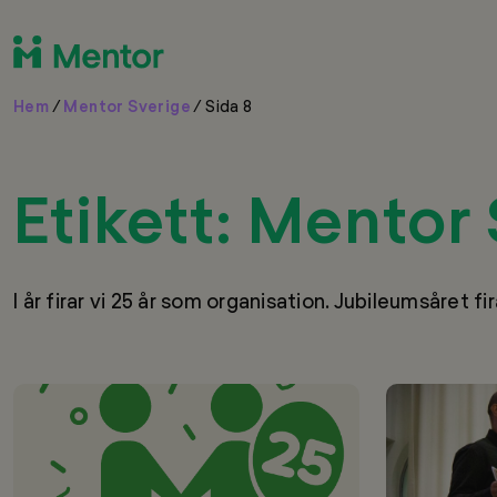
Hem
/
Mentor Sverige
/
Sida 8
Etikett:
Mentor 
I år firar vi 25 år som organisation. Jubileumsåret fi
Mentor
Föräldrakurs
25
på
år!
somaliska
väcker
stort
intresse