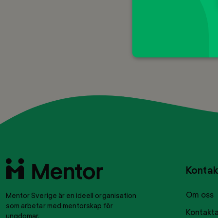
Till
Kontak
startsidan
Om oss
Mentor Sverige är en ideell organisation
som arbetar med mentorskap för
Kontakta
ungdomar.