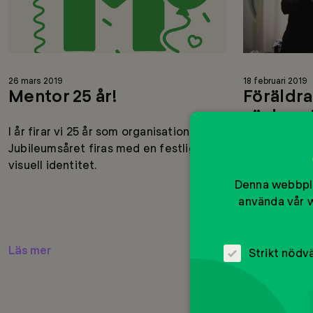
26 mars 2019
18 februari 2019
Mentor 25 år!
Föräldra
väcker s
I år firar vi 25 år som organisation.
Jubileumsåret firas med en festligare
Mentor Sver
visuell identitet.
med Konsume
Denna webbpla
kurser i förä
använda vår w
onsdag den 2
föreläsaren A
Läs mer
Läs mer
Strikt nödv