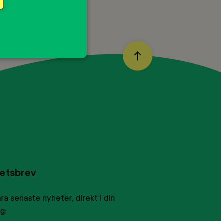
BACK
TO
TOP
etsbrev
ra senaste nyheter, direkt i din
g: