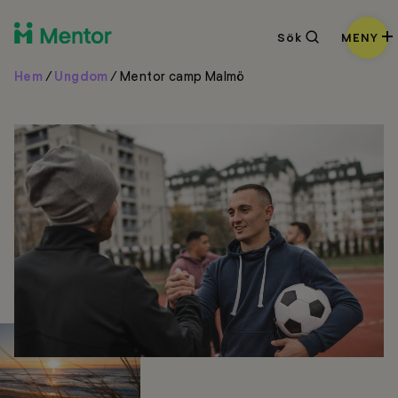
Sök
Sök
MENY
Hem
/
Ungdom
/
Mentor camp Malmö