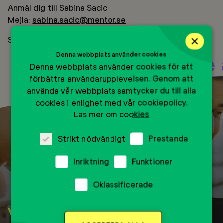
Anmäl dig till Sabina Sacic
Mejla:
sabina.sacic@mentor.se
×
SMS:
076 – 5263593
Det är enklare att hitta sig själv om man är två som letar. Skaffa en engen mentor 
Denna webbplats använder cookies
Denna webbplats använder cookies för att
förbättra användarupplevelsen. Genom att
använda vår webbplats samtycker du till alla
cookies i enlighet med vår cookiepolicy.
Läs mer om cookies
Strikt nödvändigt
Prestanda
Inriktning
Funktioner
Oklassificerade
Vill du ha en mentor?