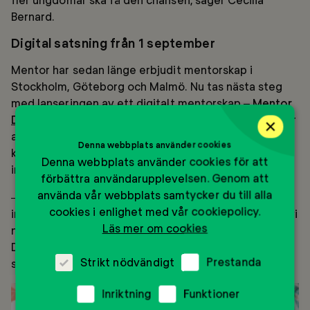
Bernard.
Digital satsning från 1 september
Mentor har sedan länge erbjudit mentorskap i
Stockholm, Göteborg och Malmö. Nu tas nästa steg
med lanseringen av ett digitalt mentorskap –
Mentor
Digi
– , som blir tillgängligt från 1 september. Syftet är
×
att unga i hela Sverige – oavsett var de bor – ska
Denna webbplats använder cookies
kunna få tillgång till en vuxen som lyssnar, stöttar och
Denna webbplats använder cookies för att
inspirerar.
förbättra användarupplevelsen. Genom att
använda vår webbplats samtycker du till alla
– Vi ser att skillnaderna mellan stad och landsbygd
cookies i enlighet med vår cookiepolicy.
inte får fortsätta växa. Med digitalt mentorskap kan vi
Läs mer om cookies
nå ungdomar som tidigare inte haft samma möjlighet.
Det handlar om att ge dem tro på framtiden och på
Strikt nödvändigt
Prestanda
sig själva, säger Cecilia Bernard.
Inriktning
Funktioner