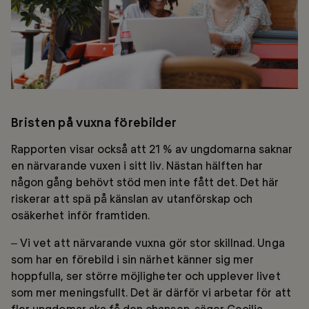
Bristen på vuxna förebilder
Rapporten visar också att 21 % av ungdomarna saknar
en närvarande vuxen i sitt liv. Nästan hälften har
någon gång behövt stöd men inte fått det. Det här
riskerar att spä på känslan av utanförskap och
osäkerhet inför framtiden.
– Vi vet att närvarande vuxna gör stor skillnad. Unga
som har en förebild i sin närhet känner sig mer
hoppfulla, ser större möjligheter och upplever livet
som mer meningsfullt. Det är därför vi arbetar för att
fler ungdomar ska få den chansen, säger Cecilia