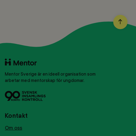
BACK
TO
TOP
Till
startsidan
Mentor Sverige är en ideell organisation som
arbetar med mentorskap för ungdomar.
Svensk
Tryggt
insamlingskontroll
givance
Kontakt
Om oss