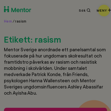
Sök
Sök
MENY
Hem
/
rasism
Etikett:
rasism
Mentor Sverige anordnade ett panelsamtal som
fokuserade på hur ungdomars skolresultat och
framtidstro påverkas av rasism och rasistisk
mobbning i skolvärlden. Under samtalet
medverkade Patrick Konde, från Friends,
psykologen Hanna Wallensteen och Mentor
Sveriges ungdomsinfluencers Ashley Abassifar
och Ayisha Abu.
Panelsamtal