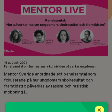
om
hur
rasism
i
skolvärlden
påverkar
ungdomar
16 augusti 2021
Panelsamtal om hur rasism i skolvärlden påverkar ungdomar
Mentor Sverige anordnade ett panelsamtal som
fokuserade på hur ungdomars skolresultat och
framtidstro påverkas av rasism och rasistisk
mobbning i...
×