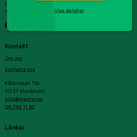
Mentor Sverige är en ideell organisation som
Visa detaljer
arbetar med mentorskap för ungdomar.
Svensk
Tryggt
insamlingskontroll
givance
Kontakt
Om oss
Kontakta oss
Kåkbrinken 11A
111 27 Stockholm
info@mentor.se
08-789 11 80
Länkar