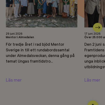
Nästa
Läs
Läs
29 juni 2026
17 juni 2026
mer
mer
Mentor i Almedalen
Över 25.000 u
För tredje året i rad bjöd Mentor
Den 2 juni 
Sverige in till ett rundabordssamtal
Framtidens
under Almedalsveckan, denna gång på
egenprodu
temat Ungas framtidstro...
unga inblick
utbildningsv
Läs mer
Läs mer