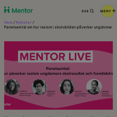
Sök
Sök
MENY
Hem
/
Nyheter
/
Panelsamtal om hur rasism i skolvärlden påverkar ungdomar