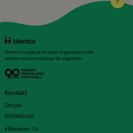
BACK
TO
TOP
Till
startsidan
Mentor Sverige är en ideell organisation som
arbetar med mentorskap för ungdomar.
Svensk
Tryggt
insamlingskontroll
givance
Kontakt
Om oss
Kontakta oss
Kåkbrinken 11A