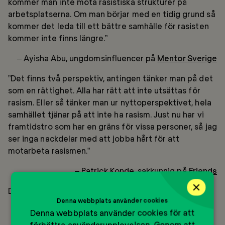
kommer man inte möta rasistiska strukturer på
arbetsplatserna. Om man börjar med en tidig grund så
kommer det leda till ett bättre samhälle för rasisten
kommer inte finns längre.”
– Ayisha Abu, ungdomsinfluencer på
Mentor Sverige
”Det finns två perspektiv, antingen tänker man på det
som en rättighet. Alla har rätt att inte utsättas för
rasism. Eller så tänker man ur nyttoperspektivet, hela
samhället tjänar på att inte ha rasism. Just nu har vi
framtidstro som har en gräns för vissa personer, så jag
ser inga nackdelar med att jobba hårt för att
motarbeta rasismen.”
– Patrick Konde, sakkunnig på
Friends
×
Du kan se hela samtalet nedan:
Denna webbplats använder cookies
Denna webbplats använder cookies för att
förbättra användarupplevelsen. Genom att