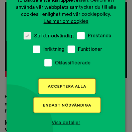
använda vår webbplats samtycker du till alla
cookies i enlighet med vår cookiepolicy.
Läs mer om cookies
Strikt nödvändigt
Prestanda
Inriktning
Funktioner
Oklassificerade
ACCEPTERA ALLA
Här kan du läsa om Mentor Sveriges tidigare enkät
med ungdomar om varför de väljer att engagera sig i
ENDAST NÖDVÄNDIGA
frågor som rör rasism och allas lika rättigheter.
Mentor Sverige
är en ideell organisation
Visa detaljer
vars vision är en värld där unga får växa