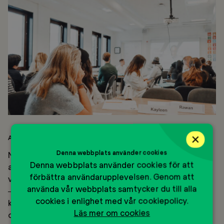
×
Att sätta ord på ens framtidsdrömmar
Denna webbplats använder cookies
När Ulrika ser tillbaka på sina tonår minns hon
Denna webbplats använder cookies för att
arbetslivet som något abstrakt men flera av eleverna
förbättra användarupplevelsen. Genom att
var helt på det klara med vilken väg de ville gå.
använda vår webbplats samtycker du till alla
– Efter ett tag började ambitionerna under ytan
cookies i enlighet med vår cookiepolicy.
komma fram. En ville bli psykolog, en annan advokat
Läs mer om cookies
och en tredje socialarbetare. Med Mentor Boost-