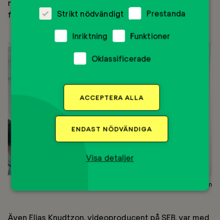
materialet öppnar man för att sätta ord på ens
Strikt nödvändigt
Prestanda
framtidsdrömmar.
Inriktning
Funktioner
Oklassificerade
ACCEPTERA ALLA
ENDAST NÖDVÄNDIGA
Visa detaljer
Elias Knudtzon
Även Elias Knudtzon, videoproducent på SEB, var med