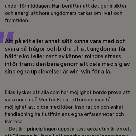
under förmiddagen. Han berättar att det ger insikter
och energi att höra ungdomars tankar om livet och
framtiden.
Att på ett eller annat sätt kunna vara med och
svara på frågor och bidra till att ungdomar får
bättre koll eller rent av känner mindre stress
inför framtiden bara genom att dela med sig av
sina egna upplevelser är win-win för alla.
Elias tycker att alla som har möjlighet borde prova att
vara coach på Mentor Boost eftersom man får
möjlighet att bidra med idéer, inspiration och enkel
handledning helt utifrån ens egna erfarenheter och
livsresa.
– Det är i princip ingen uppstartssträcka utan är enkelt
att ”klämma in” även i ett ganska pressat jobbschema.