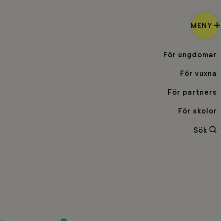
MENY
För ungdomar
För vuxna
För partners
För skolor
Sö
Sök