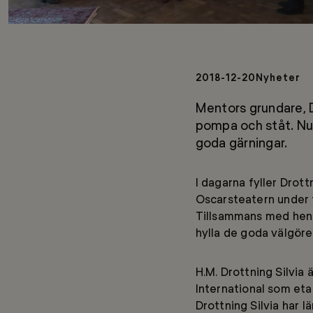
2018-12-20
Nyheter
Mentors grundare, Dr
pompa och ståt. Nu 
goda gärningar.
I dagarna fyller Drot
Oscarsteatern under 
Tillsammans med henne
hylla de goda välgöre
H.M. Drottning Silvi
International som et
Drottning Silvia har 