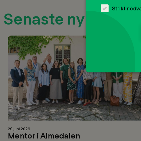
Strikt nödv
Senaste nyhetern
Läs
29 juni 2026
mer
Mentor i Almedalen