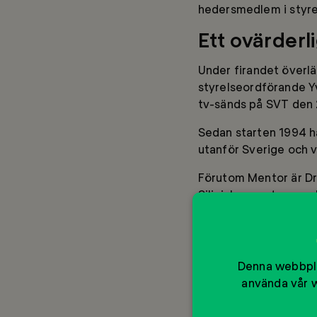
hedersmedlem i styre
Ett ovärderl
Under firandet överl
styrelseordförande Y
tv-sänds på SVT den 
Sedan starten 1994 ha
utanför Sverige och v
Förutom Mentor är Dro
Siliviahemmet som ar
fler barn rätt till en
Vi kan inte nog tacka
bättre framtid.
Denna webbpla
Stort gratti
använda vår w