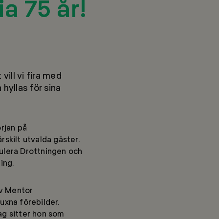
ia 75 år!
vill vi fira med
hyllas för sina
örjan på
skilt utvalda gäster.
tulera Drottningen och
ing.
av Mentor
xna förebilder.
ag sitter hon som