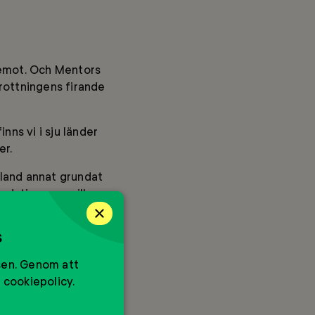
 emot. Och Mentors
rottningens firande
nns vi i sju länder
er.
bland annat grundat
dation som vill ge
×
s
 ungdomar till en
sen. Genom att
!
 cookiepolicy.