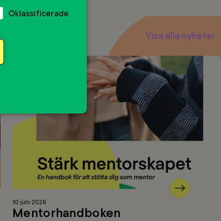
Oklassificerade
Visa alla nyheter
Nästa
Läs
10 juni 2026
mer
Mentorhandboken