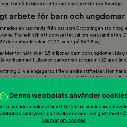
lsen för både Mentor International och Mentor Sverige.
igt arbete för barn och ungdomar
ämnades en tacktavla från oss som Drottningen stolt tog
vonne Thunell höll ett uppskattat tal om verksamheten. D
22 december klockan 21.00, samt på
SVT Play
.
r Mentor nått över 2,5 miljoner barn och ungdomar. Idag fi
år verksamhet i Libanon samordnar program i 22 arabländ
ttning Silvia engagerad i flera andra stiftelser. Hon har 
betar för en bättre demensvård och World Childhood Foun
 trygg barndom.
Denna webbplats använder cookie
 Drottningen för hennes fantastiska arbete med att hjälpa
ts använder cookies för att förbättra användarupplevel
s på födelsedagen Drottning Silvia
ebbplats samtycker du till alla cookies i enlighet med vår
Läs mer om cookies