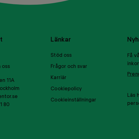
t
Länkar
Nyh
Stöd oss
Få vå
inkor
 oss
Frågor och svar
Pren
Karriär
en 11A
tockholm
Cookiepolicy
Läs 
ntor.se
Cookieinställningar
pers
1 80