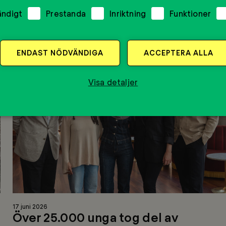
ändigt
Prestanda
Inriktning
Funktioner
a
ENDAST NÖDVÄNDIGA
ACCEPTERA ALLA
Visa detaljer
Läs
17 juni 2026
mer
Över 25.000 unga tog del av