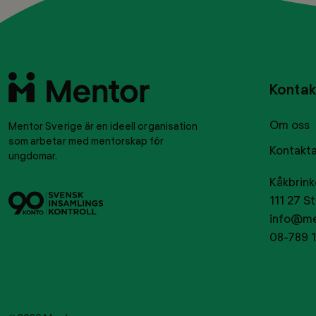
Till
Kontak
startsidan
Om oss
Mentor Sverige är en ideell organisation
som arbetar med mentorskap för
Kontakta
ungdomar.
Kåkbrink
Svensk
Tryggt
111 27 S
insamlingskontroll
givance
info@me
08-789 1