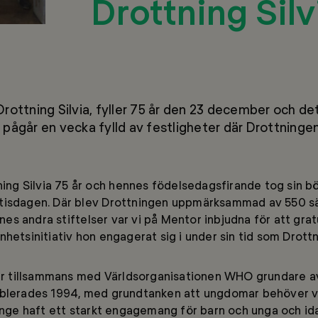
Drottning Silv
ottning Silvia, fyller 75 år den 23 december och det 
pågår en vecka fylld av festligheter där Drottningen 
tning Silvia 75 år och hennes födelsedagsfirande tog sin b
tisdagen. Där blev Drottningen uppmärksammad av 550 sär
s andra stiftelser var vi på Mentor inbjudna för att gra
nhetsinitiativ hon engagerat sig i under sin tid som Drottn
a är tillsammans med Världsorganisationen WHO grundare 
ablerades 1994, med grundtanken att ungdomar behöver vu
länge haft ett starkt engagemang för barn och unga och id