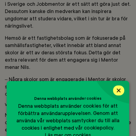
i Sverige och Jobbmentor är ett sätt att göra just det.
Dessutom kanske din medverkan kan inspirera
ungdomar att studera vidare, vilket i sin tur är bra för
näringslivet.
Hemsö är ett fastighetsbolag som är fokuserade på
samhällsfastigheter, vilket innebär att bland annat
skolor är ett av deras största fokus. Detta gör det
extra relevant för dem att engagera sig i Mentor
menar Nils.
– Några skolor som är engagerade i Mentor är skolor
som vi äger, och då är det ju extra kul att vara med
×
och inspirera de ungdomar som går där, säger han.
Denna webbplats använder cookies
Vikten av att vara nyfiken
Denna webbplats använder cookies för att
förbättra användarupplevelsen. Genom att
Nils poängterar vikten av att våga bryta sina mönster
använda vår webbplats samtycker du till alla
och menar att bara för att du en gång har valt ett yrke
cookies i enlighet med vår cookiepolicy.
eller en karriär betyder det inte att du måste stanna
Läs mer om cookies