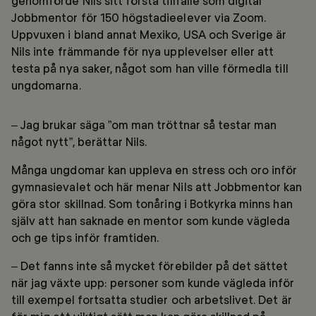
genomförde Nils sitt första tillfälle som digital
Jobbmentor för 150 högstadieelever via Zoom.
Uppvuxen i bland annat Mexiko, USA och Sverige är
Nils inte främmande för nya upplevelser eller att
testa på nya saker, något som han ville förmedla till
ungdomarna.
– Jag brukar säga ”om man tröttnar så testar man
något nytt”, berättar Nils.
Många ungdomar kan uppleva en stress och oro inför
gymnasievalet och här menar Nils att Jobbmentor kan
göra stor skillnad. Som tonåring i Botkyrka minns han
själv att han saknade en mentor som kunde vägleda
och ge tips inför framtiden.
– Det fanns inte så mycket förebilder på det sättet
när jag växte upp: personer som kunde vägleda inför
till exempel fortsatta studier och arbetslivet. Det är