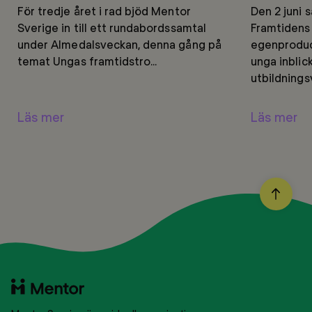
För tredje året i rad bjöd Mentor
Den 2 juni 
Sverige in till ett rundabordssamtal
Framtidens
under Almedalsveckan, denna gång på
egenprodu
temat Ungas framtidstro...
unga inblick
utbildningsv
Läs mer
Läs mer
BACK
TO
TOP
Till
startsidan