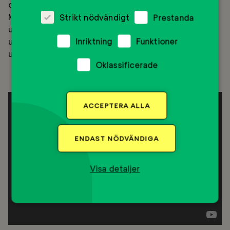
och med min dotter så paddlade jag en flerdagstur i
Marvikarna i Sörmland. Det finns så mycket att
Strikt nödvändigt
Prestanda
upptäcka i Sverige och efter att ha rest mycket
Inriktning
Funktioner
utomlands så har jag vänt nyfikenheten och
utforskarglädjen mycket närmare än tidigare.
Oklassificerade
ACCEPTERA ALLA
ENDAST NÖDVÄNDIGA
Visa detaljer