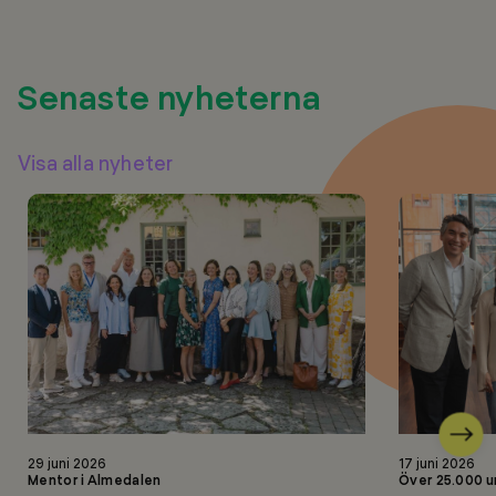
Senaste nyheterna
Visa alla nyheter
Nästa
Läs
Läs
29 juni 2026
17 juni 2026
mer
mer
Mentor i Almedalen
Över 25.000 u