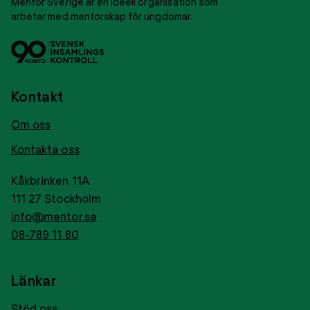
Mentor Sverige är en ideell organisation som
arbetar med mentorskap för ungdomar.
Svensk
Tryggt
insamlingskontroll
givance
Kontakt
Om oss
Kontakta oss
Kåkbrinken 11A
111 27 Stockholm
info@mentor.se
08-789 11 80
Länkar
Stöd oss