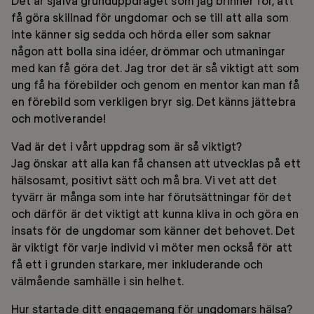
Det är själva grunduppdraget som jag brinner för, att
få göra skillnad för ungdomar och se till att alla som
inte känner sig sedda och hörda eller som saknar
någon att bolla sina idéer, drömmar och utmaningar
med kan få göra det. Jag tror det är så viktigt att som
ung få ha förebilder och genom en mentor kan man få
en förebild som verkligen bryr sig. Det känns jättebra
och motiverande!
Vad är det i vårt uppdrag som är så viktigt?
Jag önskar att alla kan få chansen att utvecklas på ett
hälsosamt, positivt sätt och må bra. Vi vet att det
tyvärr är många som inte har förutsättningar för det
och därför är det viktigt att kunna kliva in och göra en
insats för de ungdomar som känner det behovet. Det
är viktigt för varje individ vi möter men också för att
få ett i grunden starkare, mer inkluderande och
välmående samhälle i sin helhet.
Hur startade ditt engagemang för ungdomars hälsa?