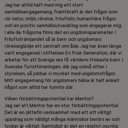
Jag har alltid haft med mig ett stort
samhällsengagemang. Framförallt är det frågor som
rör natur, miljö, rörelse, friluftsliv, humanitära frågor
och en positiv samhällsutveckling som engagerar mig.
I alla de frågorna finns det en ungdomsparameter. I
Friluftsfrämjandet så är barn och ungdomars
rörelseglädje ett centralt område. Jag har även länge
varit engagerad i stiftelsen En Frisk Generation, där vi
arbetar för att Sverige ska få världens friskaste barn. I
Svenska Turistföreningen, där jag också sitter i
styrelsen, så jobbar vi mycket med ungdomsfrågor.
Mitt engagemang för ungdomars hälsa är helt enkelt
något som alltid har funnits där.
Vilken förbättringspotential har Mentor?
Jag ser att Mentor har en stor förbättringspotential.
Det är en jättefin verksamhet med ett ett viktigt
uppdrag som väldigt många människor berörs av och
tycker är viktigt. Samtidigt är det en relativt osynlig