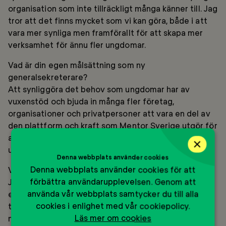
organisation som inte tillräckligt många känner till. Jag
tror att det finns mycket som vi kan göra, både i att
vara mer synliga men framförallt för att skapa mer
verksamhet för ännu fler ungdomar.
Vad är din egen målsättning som ny
generalsekreterare?
Att synliggöra det behov som ungdomar har av
vuxenstöd och bjuda in många fler företag,
organisationer och privatpersoner att vara en del av
den plattform och kraft som Mentor Sverige utgör för
att bidra till en hälsosam utveckling för våra
×
ungdomar.
Denna webbplats använder cookies
Denna webbplats använder cookies för att
Vilka fritidsintressen har du?
förbättra användarupplevelsen. Genom att
Jag älskar att vara ute i naturen och vandrar, cyklar
använda vår webbplats samtycker du till alla
eller paddlar kajak så ofta det bara går, gärna
cookies i enlighet med vår cookiepolicy.
tillsammans med mina barn. I somras cyklade jag och
Läs mer om cookies
min nioåriga son den sista etappen längs Göta Kanal