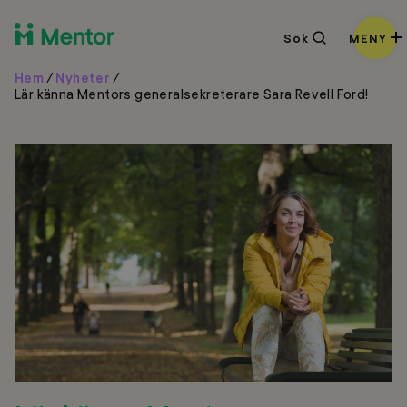
Sök
Sök
MENY
Hem
/
Nyheter
/
Lär känna Mentors generalsekreterare Sara Revell Ford!