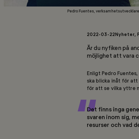
Pedro Fuentes, verksamhetsutvecklare
2022-03-22
Nyheter,
Är du nyfiken på an
möjlighet att vara c
Enligt Pedro Fuentes
ska blicka inåt för at
för att se vilka yttr
Det finns inga gener
svaren inom sig, m
resurser och vad de