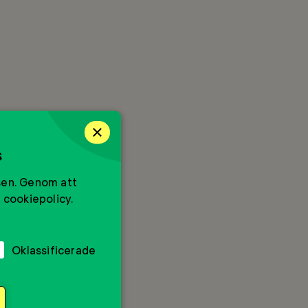
×
s
sen. Genom att
 cookiepolicy.
Oklassificerade
hon ser Mentor Boost