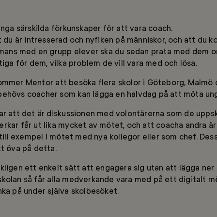
inga särskilda förkunskaper för att vara coach.
tt du är intresserad och nyfiken på människor, och att du 
ammans med en grupp elever ska du sedan prata med dem o
tiga för dem, vilka problem de vill vara med och lösa.
kommer Mentor att besöka flera skolor i Göteborg, Malmö
len behövs coacher som kan lägga en halvdag på att möta u
sar att det är diskussionen med volontärerna som de upps
rkar får ut lika mycket av mötet, och att coacha andra är
, till exempel i mötet med nya kollegor eller som chef. Des
tt öva på detta.
ligen ett enkelt sätt att engagera sig utan att lägga ner 
kolan så får alla medverkande vara med på ett digitalt mö
nka på under själva skolbesöket.