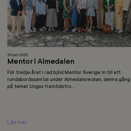
Läs
29 juni 2026
mer
Mentor i Almedalen
För tredje året i rad bjöd Mentor Sverige in till ett
rundabordssamtal under Almedalsveckan, denna gång
på temat Ungas framtidstro...
Läs mer