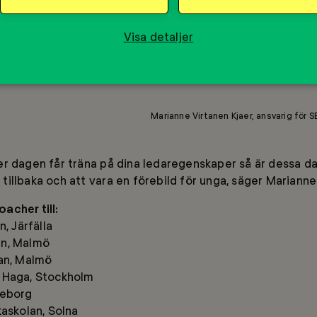
tor tidigare är detta ett väldigt bra tillfälle att p
Visa detaljer
r tips och råd innan du besöker skolan och har sed
kshoppen som har som mål att stärka ungas självkän
Marianne Virtanen Kjaer, ansvarig för 
r dagen får träna på dina ledaregenskaper så är dessa d
ge tillbaka och att vara en förebild för unga, säger Marianne
acher till:
n, Järfälla
en, Malmö
lan, Malmö
 Haga, Stockholm
teborg
kaskolan, Solna