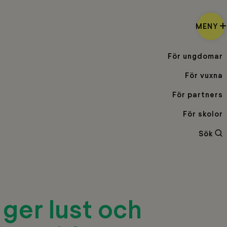
MENY
För ungdomar
För vuxna
För partners
För skolor
Sö
Sök
ger lust och