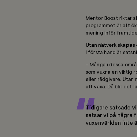
Mentor Boost riktar s
programmet är att öka
mening inför framtide
Utan nätverk skapas 
I första hand är sats
– Många i dessa områd
som vuxna en viktig ro
eller rådgivare. Utan
att växa. Då blir det 
Tidigare satsade vi
satsar vi på några 
vuxenvärlden inte är