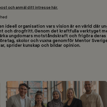
st och anmäl ditt intresse här.
ejhed
n ideell organisation vars vision är en värld där u
t och drogfritt. Genom det kraftfulla verktyget m
ärka ungdomars motståndskraft och frigöra deras 
öretag, skolor och vuxna genomför Mentor Sverige
rar, sprider kunskap och bildar opinion.
a