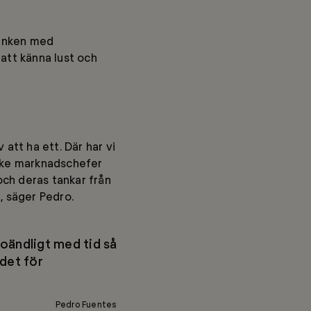
Tanken med
att känna lust och
att ha ett. Där har vi
anske marknadschefer
och deras tankar från
l, säger Pedro.
 oändligt med tid så
ndet för
Pedro Fuentes