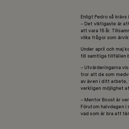
Enligt Pedro så krävs 
– Det viktigaste är a
att vara 15 år. Tills
vilka frågor som ärvik
Under april och maj 
till samtliga tillfäl
– Utvärderingarna vi
tror att de som medve
av även i ditt arbete
verkligen möjlighet a
– Mentor Boost är verk
Förutom halvdagen i s
vad som är bra att tä