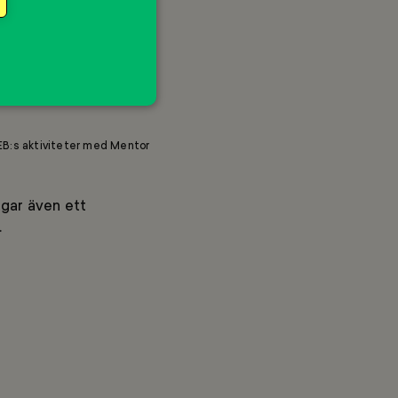
röva på
an möjlighet att
sla och
SEB:s aktiviteter med Mentor
agar även ett
.