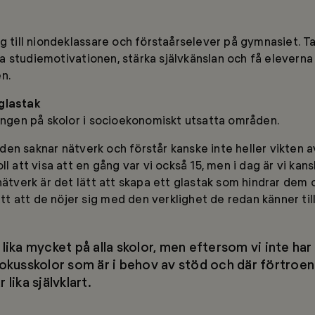
ig till niondeklassare och förstaårselever på gymnasiet. 
 studiemotivationen, stärka självkänslan och få eleverna 
n.
glastak
ningen på skolor i socioekonomiskt utsatta områden.
en saknar nätverk och förstår kanske inte heller vikten av 
ll att visa att en gång var vi också 15, men i dag är vi k
 nätverk är det lätt att skapa ett glastak som hindrar dem 
lätt att de nöjer sig med den verklighet de redan känner til
 lika mycket på alla skolor, men eftersom vi inte har
fokusskolor som är i behov av stöd och där förtroe
 lika självklart.