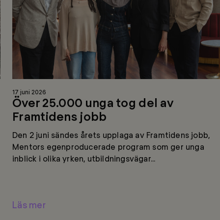
Läs
17 juni 2026
mer
Över 25.000 unga tog del av
Framtidens jobb
Den 2 juni sändes årets upplaga av Framtidens jobb,
Mentors egenproducerade program som ger unga
inblick i olika yrken, utbildningsvägar...
Läs mer