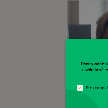
Denna webbpla
använda vår w
Marianne 
Strikt nödv
Marianne Virtanen Kja
som bra sätt att test