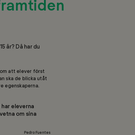
framtiden
15 år? Då har du
om att elever först
an ska de blicka utåt
nre egenskaperna.
a har eleverna
dvetna om sina
Pedro Fuentes