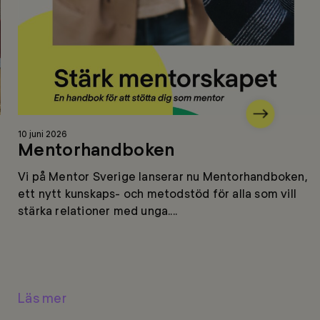
Nästa
Läs
10 juni 2026
mer
Mentorhandboken
Vi på Mentor Sverige lanserar nu Mentorhandboken,
ett nytt kunskaps- och metodstöd för alla som vill
stärka relationer med unga....
Läs mer