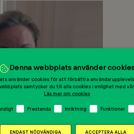
Denna webbplats använder cookie
ts använder cookies för att förbättra användarupplevel
ebbplats samtycker du till alla cookies i enlighet med vår
Läs mer om cookies
Virtanen Kjaer, ansvarig för SEB:s aktiviteter med Mentor
ändigt
Prestanda
Inriktning
Funktioner
er, ansvarig för SEB:s aktiviteter med Mentor, säger att 
a på livet som mentor.
ENDAST NÖDVÄNDIGA
ACCEPTERA ALLA