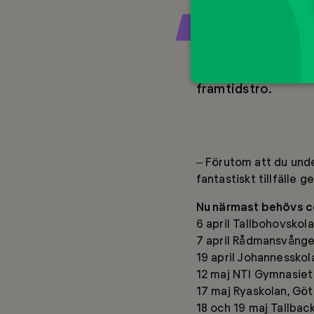
Om du inte varit men
mentorskapet. Du få
engagera dig i wor
framtidstro.
– Förutom att du unde
fantastiskt tillfälle 
Nu närmast behövs co
6 april Tallbohovskola
7 april Rådmansvång
19 april Johannessko
12 maj NTI Gymnasiet
17 maj Ryaskolan, Gö
18 och 19 maj Tallbac