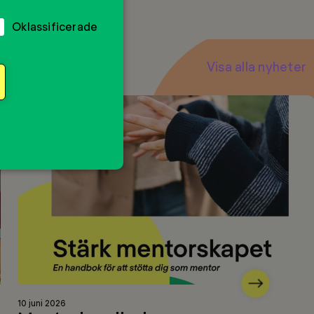
Oklassificerade
Visa alla nyheter
Nästa
Läs
10 juni 2026
mer