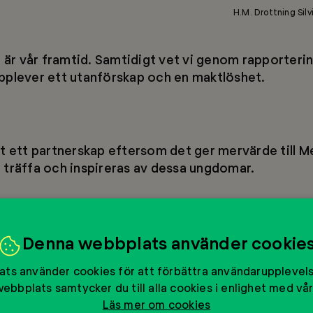
H.M. Drottning Sil
a är vår framtid. Samtidigt vet vi genom rapporterin
pplever ett utanförskap och en maktlöshet.
st ett partnerskap eftersom det ger mervärde till M
 träffa och inspireras av dessa ungdomar.
Denna webbplats använder cookie
g som vi måste ta större ansvar för att förbättra sa
ver många fler företag engagera sig mer och tidigar
ts använder cookies för att förbättra användarupplevel
historiskt.
ebbplats samtycker du till alla cookies i enlighet med vår
Läs mer om cookies