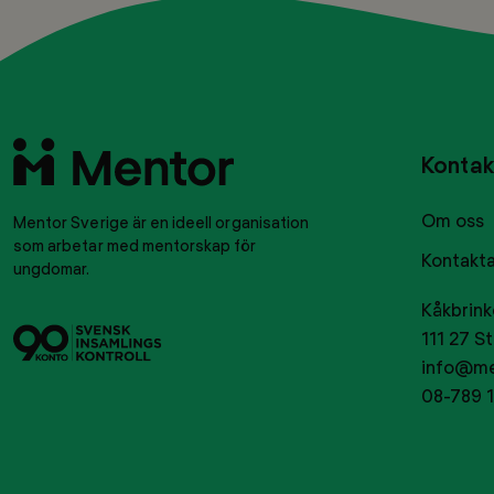
Till
Kontak
startsidan
Om oss
Mentor Sverige är en ideell organisation
som arbetar med mentorskap för
Kontakta
ungdomar.
Kåkbrink
Svensk
Tryggt
111 27 S
insamlingskontroll
givance
info@me
08-789 1