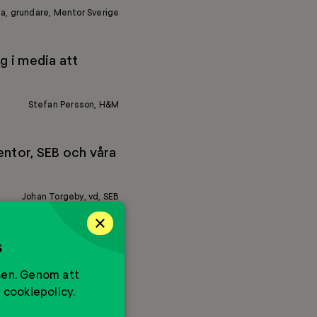
via, grundare, Mentor Sverige
g i media att
Stefan Persson, H&M
entor, SEB och våra
Johan Torgeby, vd, SEB
×
s
mhället. Ska vi
e i skolåren än
sen. Genom att
 cookiepolicy.
Johan Skoglund, vd, JM