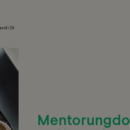
id i Di
Mentorungdo