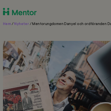
Hem
/
Nyheter
/
Mentorungdomen Danyel och ordföranden Dav