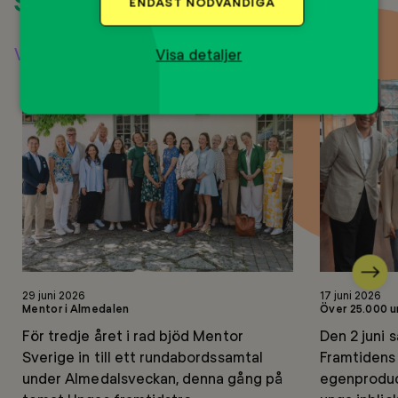
Senaste nyheterna
ENDAST NÖDVÄNDIGA
Visa alla nyheter
Visa detaljer
Nästa
Läs
Läs
29 juni 2026
17 juni 2026
mer
mer
Mentor i Almedalen
Över 25.000 u
För tredje året i rad bjöd Mentor
Den 2 juni 
Sverige in till ett rundabordssamtal
Framtidens
under Almedalsveckan, denna gång på
egenprodu