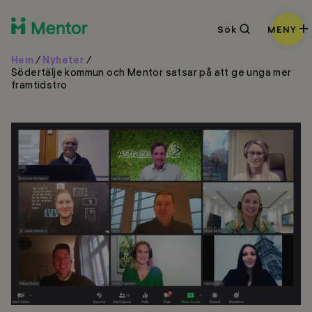
Sök
Sök
MENY
Hem
/
Nyheter
/
Södertälje kommun och Mentor satsar på att ge unga mer
framtidstro