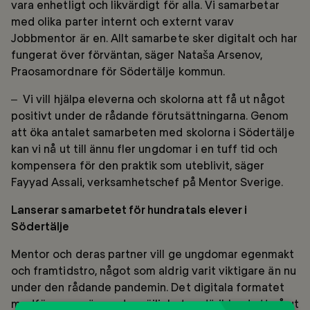
vara enhetligt och likvärdigt för alla. Vi samarbetar
med olika parter internt och externt varav
Jobbmentor är en. Allt samarbete sker digitalt och har
fungerat över förväntan, säger Nataša Arsenov,
Praosamordnare för Södertälje kommun.
– Vi vill hjälpa eleverna och skolorna att få ut något
positivt under de rådande förutsättningarna. Genom
att öka antalet samarbeten med skolorna i Södertälje
kan vi nå ut till ännu fler ungdomar i en tuff tid och
kompensera för den praktik som uteblivit, säger
Fayyad Assali, verksamhetschef på Mentor Sverige.
Lanserar samarbetet för hundratals elever i
Södertälje
Mentor och deras partner vill ge ungdomar egenmakt
och framtidstro, något som aldrig varit viktigare än nu
under den rådande pandemin. Det digitala formatet
medför nya spännande möjligheter, däribland att nå ut