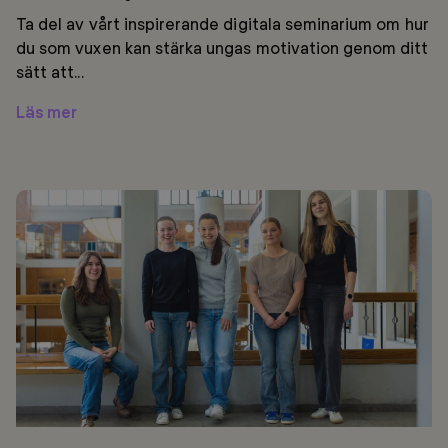
Ta del av vårt inspirerande digitala seminarium om hur
du som vuxen kan stärka ungas motivation genom ditt
sätt att...
Läs mer
SEB,
Mentor
Sverige
och
Ung
Företagsamhet
stöttar
unga