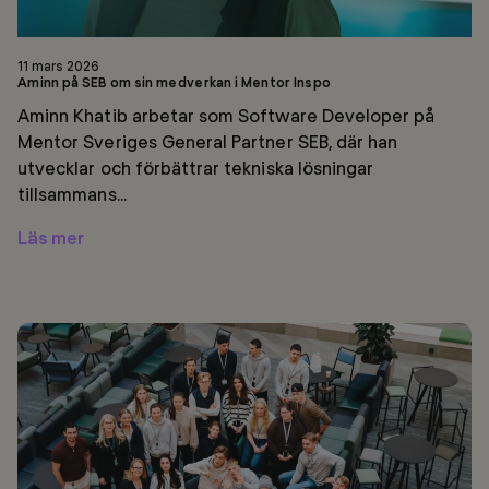
11 mars 2026
Aminn på SEB om sin medverkan i Mentor Inspo
Aminn Khatib arbetar som Software Developer på
Mentor Sveriges General Partner SEB, där han
utvecklar och förbättrar tekniska lösningar
tillsammans...
Läs mer
Coach
UF
växlar
upp
med
mentorsstöd
från
SEB