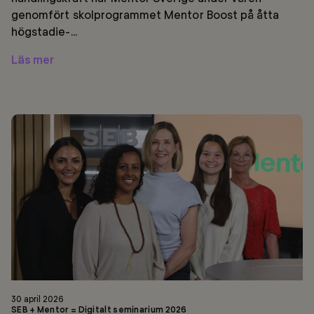
genomfört skolprogrammet Mentor Boost på åtta
högstadie-...
Läs mer
SEB
+
Mentor
=
Digitalt
seminarium
2026
30 april 2026
SEB + Mentor = Digitalt seminarium 2026