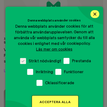
2025
×
Denna webbplats använder cookies
Denna webbplats använder cookies för att
förbättra användarupplevelsen. Genom att
använda vår webbplats samtycker du till alla
3 november 2025
SEB + Mentor = Digitalt seminarium 2025
cookies i enlighet med vår cookiepolicy.
Läs mer om cookies
Vi har glädjen att, tillsammans med vår General
Partner SEB, bjuda in till ett kostnadsfritt digitalt
Strikt nödvändigt
Prestanda
seminarium på torsdag den...
Läs mer
Inriktning
Funktioner
Oklassificerade
–
Näringslivet
möter
ACCEPTERA ALLA
framtidens
unga