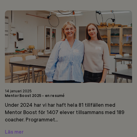
Mentor
Boost
2025
–
en
resumé
14 januari 2025
Mentor Boost 2025 – en resumé
Under 2024 har vi har haft hela 81 tillfällen med
Mentor Boost för 1407 elever tillsammans med 189
coacher. Programmet...
Läs mer