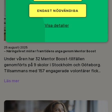
genom
Mentor
ENDAST NÖDVÄNDIGA
Boost
Visa detaljer
25 augusti 2025
– Näringslivet möter framtidens unga genom Mentor Boost
Under våren har 32 Mentor Boost-tillfällen
genomförts på 9 skolor i Stockholm och Göteborg.
Tillsammans med 157 engagerade volontärer fick...
Läs mer
Anuja
på
SEB