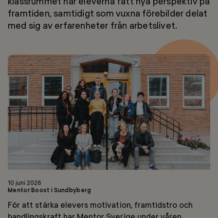
klassrummet har eleverna fått nya perspektiv på
framtiden, samtidigt som vuxna förebilder delat
med sig av erfarenheter från arbetslivet.
Mentor
Boost
i
Sundbyberg
10 juni 2026
Mentor Boost i Sundbyberg
För att stärka elevers motivation, framtidstro och
handlingskraft har Mentor Sverige under våren