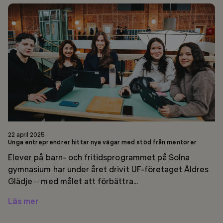
Unga
entreprenörer
hittar
nya
vägar
med
stöd
från
mentorer
22 april 2025
Unga entreprenörer hittar nya vägar med stöd från mentorer
Elever på barn- och fritidsprogrammet på Solna
gymnasium har under året drivit UF-företaget Äldres
Glädje – med målet att förbättra...
Läs mer