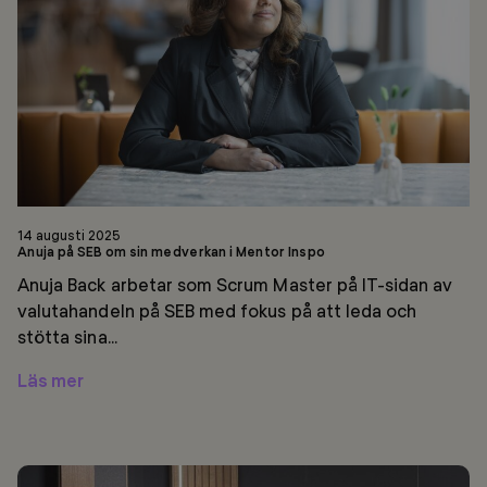
om
sin
medverkan
i
Mentor
Inspo
14 augusti 2025
Anuja på SEB om sin medverkan i Mentor Inspo
Anuja Back arbetar som Scrum Master på IT-sidan av
valutahandeln på SEB med fokus på att leda och
stötta sina...
Läs mer
SEB