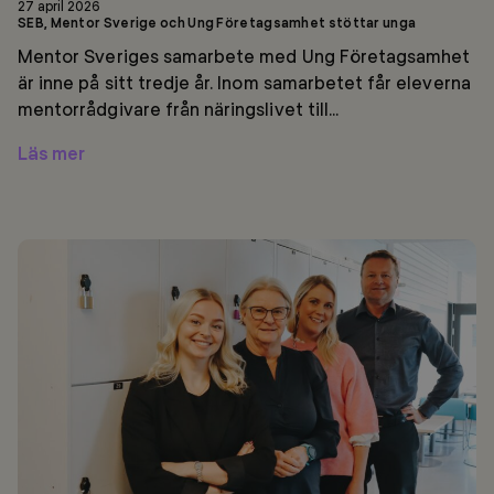
27 april 2026
SEB, Mentor Sverige och Ung Företagsamhet stöttar unga
Mentor Sveriges samarbete med Ung Företagsamhet
är inne på sitt tredje år. Inom samarbetet får eleverna
mentorrådgivare från näringslivet till...
Läs mer
Förebilder
från
SEB
i
Mentor
Boost