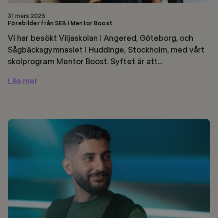
31 mars 2026
Förebilder från SEB i Mentor Boost
Vi har besökt Viljaskolan i Angered, Göteborg, och
Sågbäcksgymnasiet i Huddinge, Stockholm, med vårt
skolprogram Mentor Boost. Syftet är att...
Läs mer
Aminn
på
SEB
om
sin
medverkan
i
Mentor
Inspo