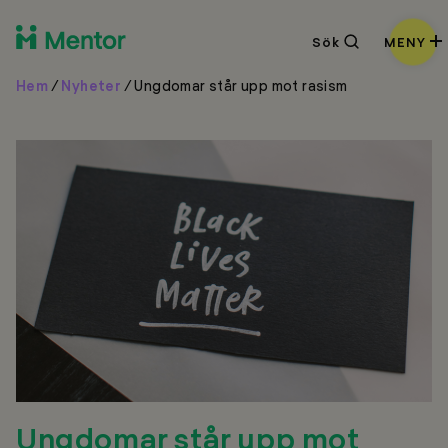
Sök
Sök
MENY
Hem
/
Nyheter
/
Ungdomar står upp mot rasism
Ungdomar står upp mot