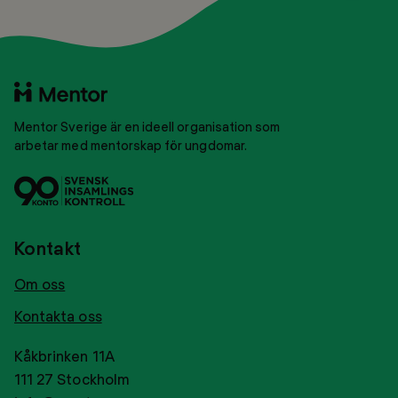
TOP
Till
startsidan
Mentor Sverige är en ideell organisation som
arbetar med mentorskap för ungdomar.
Svensk
Tryggt
insamlingskontroll
givance
Kontakt
Om oss
Kontakta oss
Kåkbrinken 11A
111 27 Stockholm