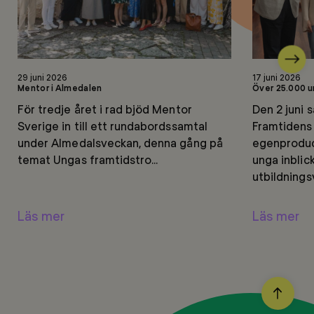
Nästa
Läs
Läs
29 juni 2026
17 juni 2026
mer
mer
Mentor i Almedalen
Över 25.000 u
För tredje året i rad bjöd Mentor
Den 2 juni 
Sverige in till ett rundabordssamtal
Framtidens
under Almedalsveckan, denna gång på
egenprodu
temat Ungas framtidstro...
unga inblick
utbildningsv
Läs mer
Läs mer
BACK
TO