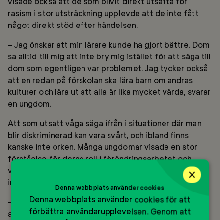
visade också att de som blivit direkt utsatta för
rasism i stor utsträckning upplevde att de inte fått
något direkt stöd efter händelsen.
– Jag önskar att min lärare kunde ha gjort bättre. Dom
sa alltid till mig att inte bry mig istället för att säga till
dom som egentligen var problemet. Jag tycker också
att en redan på förskolan ska lära barn om andras
kulturer och lära ut att alla är lika mycket värda, svarar
en ungdom.
Att som utsatt våga säga ifrån i situationer där man
blir diskriminerad kan vara svårt, och ibland finns
kanske inte orken. Många ungdomar visade en stor
förståelse för deras roll i förändringsarbetet och
varför det är viktigt att aktivt visa sitt stöd om man
×
inte själv är direkt utsatt.
Denna webbplats använder cookies
Denna webbplats använder cookies för att
– Eftersom jag är uppvuxen i en vit familj så har jag
förbättra användarupplevelsen. Genom att
automatiskt fötts med massa privilegier som jag inte